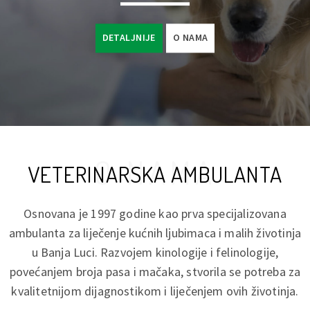
DETALJNIJE
O NAMA
O NAMA
VETERINARSKA AMBULANTA
Osnovana je 1997 godine kao prva specijalizovana
ambulanta za liječenje kućnih ljubimaca i malih životinja
u Banja Luci. Razvojem kinologije i felinologije,
povećanjem broja pasa i mačaka, stvorila se potreba za
kvalitetnijom dijagnostikom i liječenjem ovih životinja.